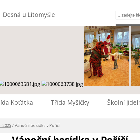
Desná u Litomyšle
řída Koťátka
Třída Myšičky
Školní jíde
 - 2025
/ Vánoční besídka v Poříčí
Vánoční besídka v Poříčí